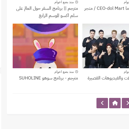
Travel the World on EXO's Ladder
EXO
وام
منذ بضع اعوام
مترجم | دراما CEO-dol Mart / متجر
مترجم || برنامج السفر حول العالم على
سلم اكسو الموسم الرابع
حفي
SUHOLINE
وام
منذ بضع اعوام
لات والفيديوهات القصيرة
مترجم - برنامج سوهو SUHOLINE