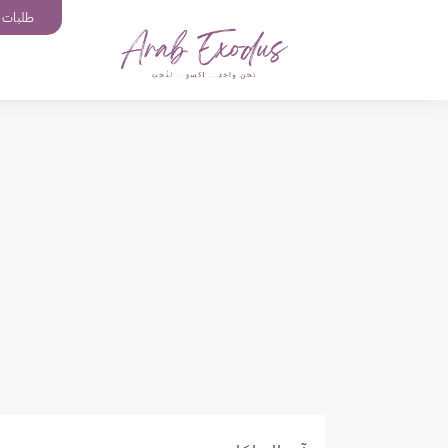
طلبات إ