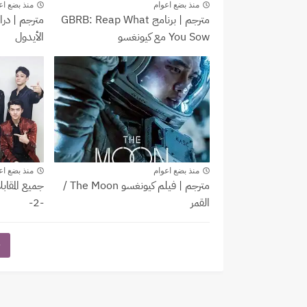
 DRAMA
GBRB: Reap What You Sow
منذ بضع اعوام
منذ بضع اع
مترجم | برنامج GBRB: Reap What
You Sow مع كيونغسو
الأيدول
Movie
مؤتمر ص
منذ بضع اعوام
منذ بضع اع
مترجم | فيلم كيونغسو The Moon /
جميع المقاب
القمر
-2-