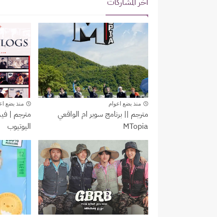
آخر المشاركات
youtube
SuperM
منذ بضع اعوام
منذ بضع اع
مترجم || برنامج سوبر ام الواقعي
مترجم | في
MTopia
اليوتيوب