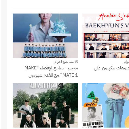
شيومين
وام
منذ بضع اعوام
ديوهات بيكهيون على
مترجم - برنامج الإقصاء “MAKE
MATE 1” مع المقدم شيومين