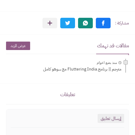
مقالات قد تهمك
عرض المزيد
منذ بضع اعوام
مترجم || برنامج Fluttering India مع سوهو كامل
تعليقات
إرسال تعليق