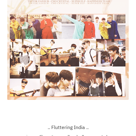
.. ‏Fluttering India ..