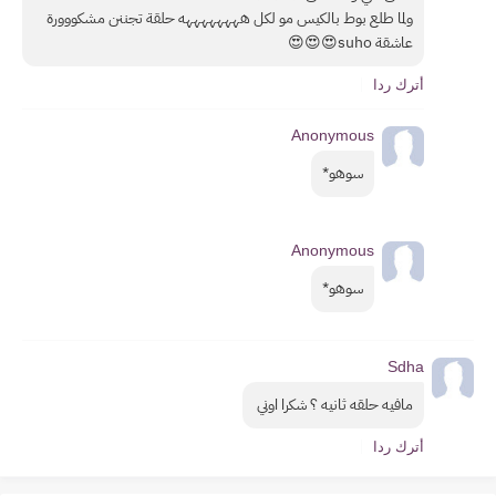
ولما طلع بوط بالكيس مو لكل ههههههههه حلقة تجننن مشكووورة 
عاشقة suho😍😍😍
أترك ردا
Anonymous
سوهو*
Anonymous
سوهو*
Sdha
مافيه حلقه ثانيه ؟ شكرا اوني 
أترك ردا