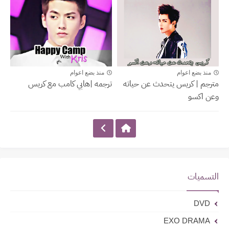
Happy Camp
Kris
منذ بضع اعوام
منذ بضع اعوام
مترجم | كريس يتحدث عن حياته
ترجمه |هابي كامب مع كريس
وعن اكسو
التسميات
DVD
EXO DRAMA