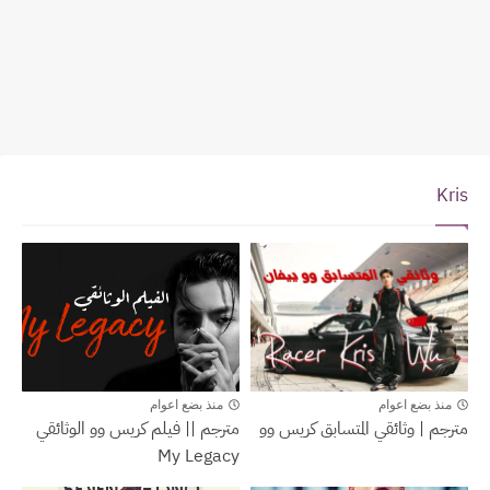
Kris
Documentary
Kris
منذ بضع اعوام
منذ بضع اعوام
مترجم | وثائقي المتسابق كريس وو
مترجم || فيلم كريس وو الوثائقي
My Legacy