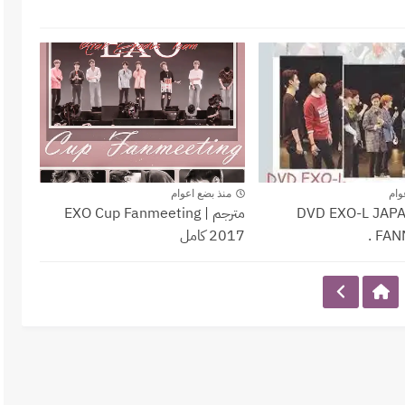
جبين ، fanmeeting
حدث لقاء المعجبين ، fanmeeting
وام
منذ بضع اعوام
مه || DVD EXO-L JAPAN
مترجم | EXO Cup Fanmeeting
FANM
2017 كامل