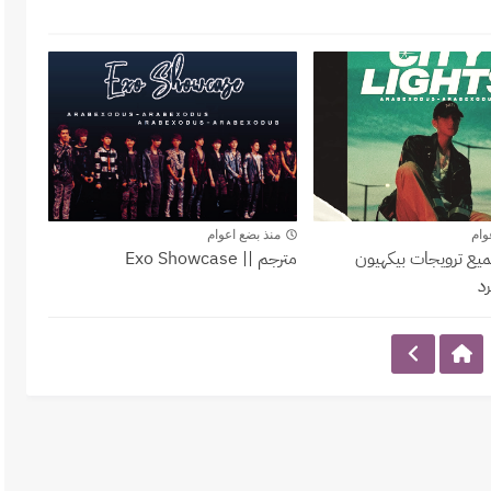
Exo Showcase
Exo S
وام
منذ بضع اعوام
ميع ترويجات بيكهيون
مترجم || Exo Showcase
رد