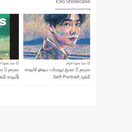
Exo Showcase
howcase
Exo Showcase
منذ بضع اعوام
منذ بضع اع
مترجم || جميع ترويجات سوهو لالبومه
مترجم || ج
المنفرد Self-Portrait
لألبومه المنف