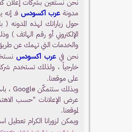
نحن نستعين بشركات إعلان كطر
مدونة
عرب اكسودس
فـ إنه 
حول زياراتك لهذه المدونه ( با
الإلكتروني أو رقم الهاتف ) و
والخدمات التي تهمك عن طري
نحن في
عرب اكسودس
خارجياً ، ولذلك تستخدم شر
على موقعنا.
وبذلك ستتمكّن Google ، باستخدام ملف تعريف الارتباط
عرض الإعلانات "حسب الاهتمام
لموقعنا.
ويمكن لزورانا الكرام تعطيل ا