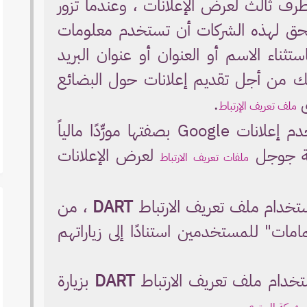
ف ثالث لعرض الإعلانات ، وعندما تزور
يحق لهذه الشركات أن تستخدم معلومات
ستثناء الاسم أو العنوان أو عنوان البريد
ذلك من أجل تقديم إعلانات حول البضائع
ق
.
ملف تعريف الإرتباط
نستخدم إعلانات Google بصفتها مورِّدًا مالياً
كة جوجل
لعرض الإعلانات
ملفات تعريف الارتباط
DART
، من
ات" للمستخدمين استنادًا إلى زياراتهم
ستخدام ملف تعريف الارتباط
DART
بزيارة
.