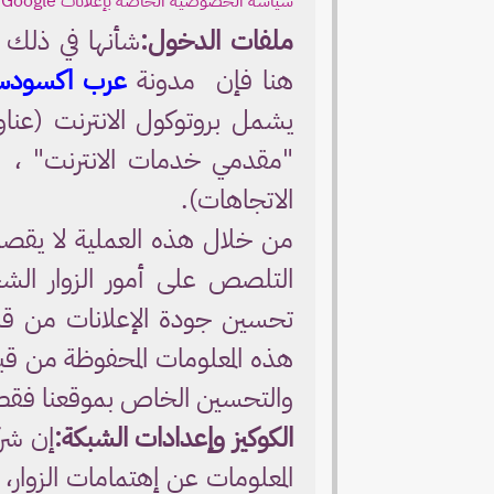
سياسة الخصوصية الخاصة بإعلانات Google وشبكة المحتوى
ملفات الدخول:
شأنها في ذلك 
هنا فإن مدونة
عرب اكسود
يشمل بروتوكول الانترنت (عناو
"مقدمي خدمات الانترنت" ، ال
الاتجاهات).
من خلال هذه العملية لا يقص
التلصص على أمور الزوار الش
تحسين جودة الإعلانات من ق
هذه المعلومات المحفوظة من قب
والتحسين الخاص بموقعنا فقط
الكوكيز وإعدادات الشبكة:
إن شر
المعلومات عن إهتمامات الزو