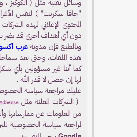
وسائل تقنية مثل ( الكوكيز ، 
"جافا سكربت" ) لنفس الأغراض
المحتوى الإعلاني لهذه الشركا
دون أي أهداف أخرى قد تضر بشك
وبالطبع فإن مدونة
عرب اكس
هذه الملفات، وحتى بعد سماحك
كما أننا غير مسؤولين بأي شك
لها إن حصل لا قدر الله .
عليك مراجعة سياسة الخصوصية 
( الشركات المعلنة مثل
 AdSense
من المعلومات عن ممارساتها وأنش
لمراجعة سياسة الخصوصية للبرن
Google
يرجى النقر