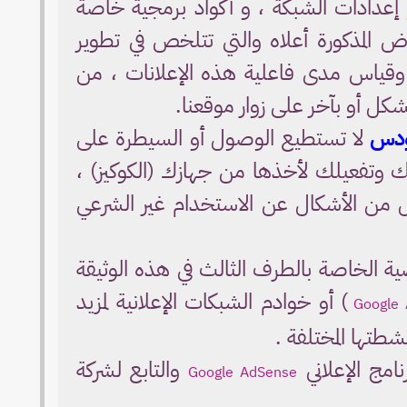
و إعدادات الشبكة ، و أكواد برمجية خاصة
 المذكورة أعلاه والتي تتلخص في تطوير
ت وقياس مدى فاعلية هذه الإعلانات ، من
ل أو بآخر على زوار موقعنا.
ودس
لا تستطيع الوصول أو السيطرة على
 وتفعيلك لأخذها من جهازك (الكوكيز) ،
ل من الأشكال عن الاستخدام غير الشرعي
الخاصة بالطرف الثالث في هذه الوثيقة
) أو خوادم الشبكات الإعلانية لمزيد
Google
طتها المختلفة .
امج الإعلاني
والتابع لشركة
Google AdSense