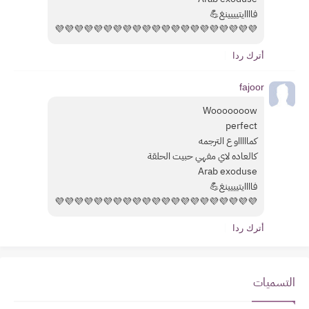
فاااايتيييينغ💪
💜💜💜💜💜💜💜💜💜💜💜💜💜💜💜💜💜💜💜💜💜
أترك ردا
fajoor
Wooooooow
perfect
كماااااو ع الترجمه
كالعاده لاي مفهي حبيت الحلقة
Arab exoduse
فاااايتيييينغ💪
💜💜💜💜💜💜💜💜💜💜💜💜💜💜💜💜💜💜💜💜💜
أترك ردا
التسميات