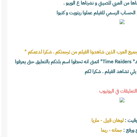
لجميع العرب الذين شاهدوا الفيلم من ترجمتكم . شكرا لدعمكم " 
رح نترجم تعليقات الفانز يلي رح يعلقوا ع الفليم الجديد" Time Raiders" اتمنى انه تحطوا اسم بلدكم بالتعليق حتى يعرفوا 
 يلي تشاهد الفيلم . شكرا لكم
التعليقات في اليوتيوب
وقيت :
لوهان قيرل - ماريا
ج ورفع :
جمانه - ريما