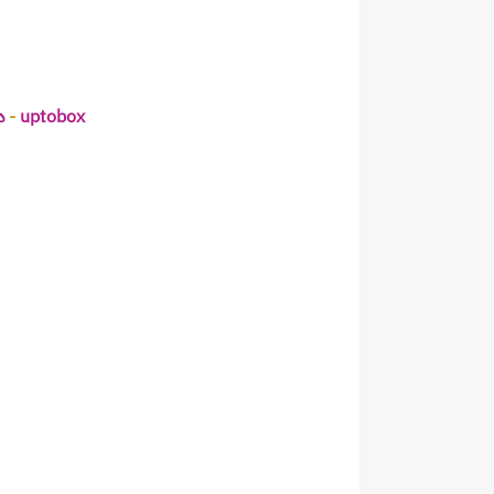
uptobox
 - 
د