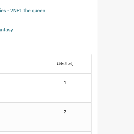
ries - 2NE1 the queen
antasy
رقم الحلقة
1
2