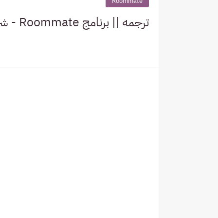
Roommate
ترجمه || برنامج Roommate - شريـك الغـرفة كامل * تشانيول *