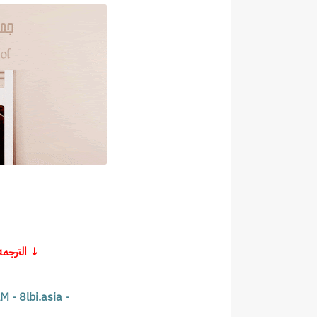
↓ الترجم
- hanguk-sub - Arab ACE TEAM - 8lbi.asia