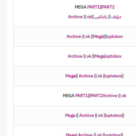
MEGA
PART1
||
PART2
درايف
||
ياندكس
||
ok
||
Archive
Archive
||
ok
||
Mega
|
||
uptobox
Archive
||
ok
||
Mega
|
uptobox
Mega
||
Archive
||
ok
||
uptobox
||
MEGA
PART1
||
PART2
Archive
||
ok
Mega
||
Archive
||
ok
|
|
uptobox
||
Mega
|
Archive
||
ok
||
uptobox
||