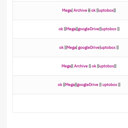
Mega
|
Archive
||
ok
||
uptobox
||
ok
||
Mega
||
googleDrive
||
uptobox
||
ok
||
Mega
|
googleDrive
|
uptobox
||
Mega
||
Archive
||
ok
||
uptobox
||
ok
||
Mega
||
googleDrive
||
uptobox
||