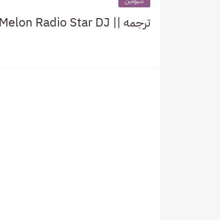
شيومين
ترجمه || Melon Radio Star DJ اكسو شيومين سوهو تشين كاي