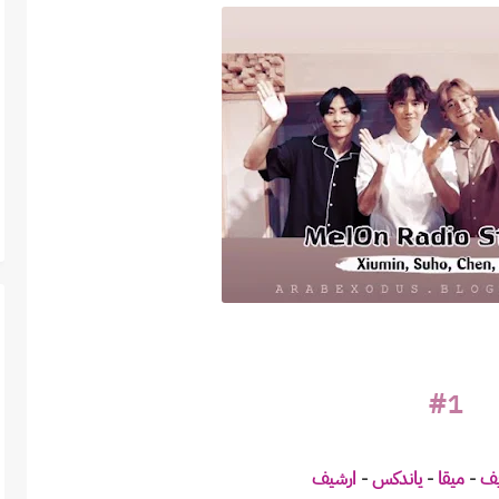
#1
يف
-
ميقا
-
ياندكس
-
ارشيف