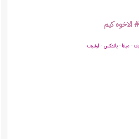
وه كيم
يف
-
ميقا
-
ياندكس
-
ارشيف