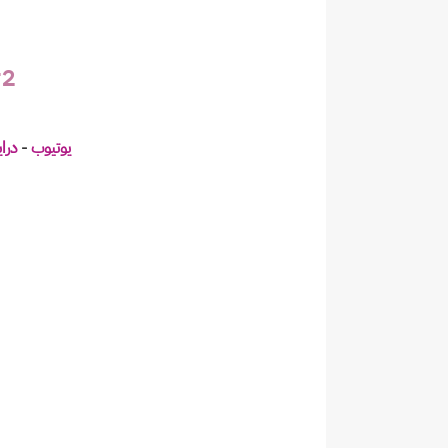
#2 الاخ
يوتيوب
-
درا