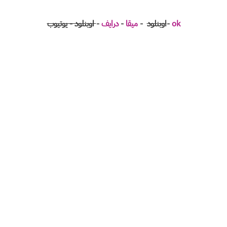
ok
-
اوبنلود
-
ميقا
-
درايف
-
اوبنلود - يوتيوب