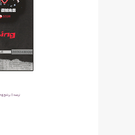
ترجمه || برنامج Go Fighting! بالتعاون مع مدونه دازل 5 | 12