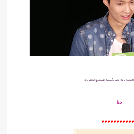
اعلاميه لــ لاي بعد تـأسيسه الاستديو الخاص به
هنا
♥♥♥♥
♥♥♥♥
♥♥