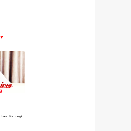
♥♥
ترجمــه | مقابلــه Sohu و IQIYI مع لاي .. " تم ذكر لوهان في المقابله "