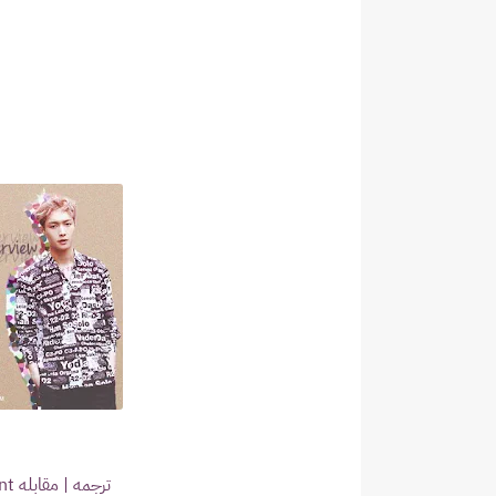
ترجمه | مقابله Tencent مع لاي (Zhang Yixing)