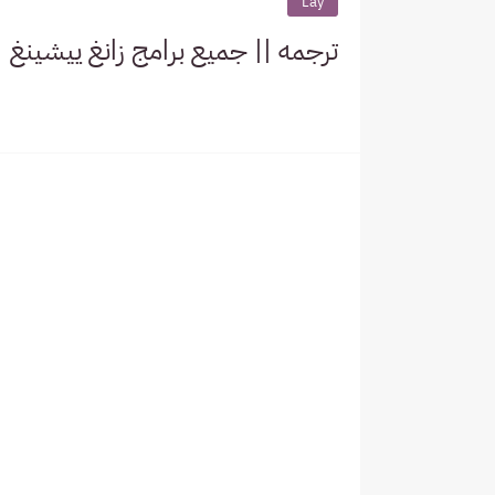
Lay
ترجمه || جميع برامج زانغ ييشينغ