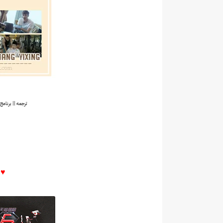
ترجمه || برنامج See You On Monday مع لاي / ييشي
♥♥