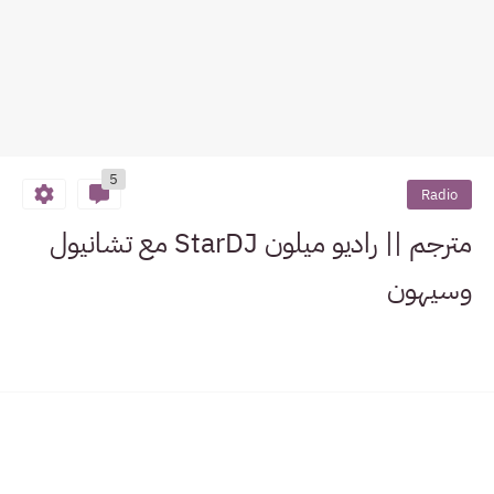
5
Radio
مترجم || راديو ميلون StarDJ مع تشانيول
وسيهون