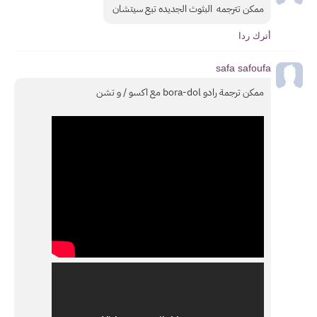
ممكن تترجمه  البثوث الجديده تبع سيتشان 
أترك ردا
safa safoufa
ممكن ترجمة رادو bora-dol مع اكسو / و تشن