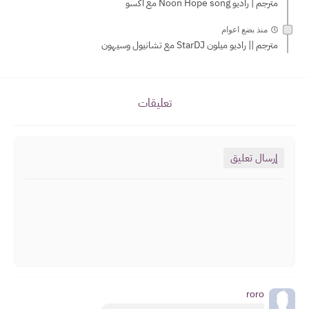
مترجم | راديو Noon Hope song مع اكسو
منذ بضع اعوام
مترجم || راديو ميلون StarDJ مع تشانيول وسيهون
تعليقات
إرسال تعليق
roro